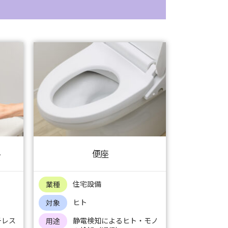
ル
便座
住宅設備
業種
ヒト
対象
チレス
静電検知によるヒト・モノ
用途