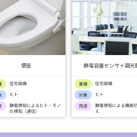
便座
静電容量センサ＋調光
住宅設備
住宅設備
種
業種
ヒト
ヒト
象
対象
静電検知によるヒト・モノ
静電検知による機能
途
用途
の検知（通信）
え