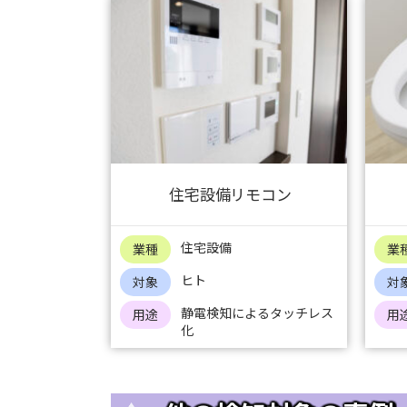
住宅設備リモコン
住宅設備
業種
業
ヒト
対象
対
静電検知によるタッチレス
用途
用
化