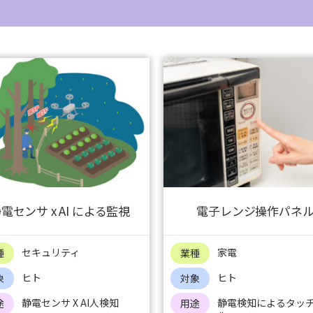
電センサ x AI による監視
電子レンジ操作パネ
セキュリティ
家電
種
業種
ヒト
ヒト
象
対象
静電センサ X AI人検知
静電検知によるタッ
途
用途