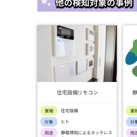
他の検知対象の事例
住宅設備リモコン
静
住宅設備
業種
業
ヒト
対象
対
静電検知によるタッチレス
用途
用