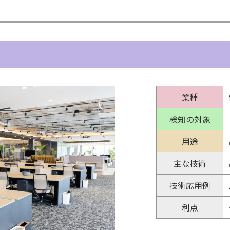
業種
検知の対象
用途
主な技術
技術応用例
利点