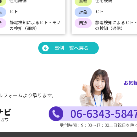
住宅設備
住宅設備
種
業種
ヒト
ヒト
象
対象
静電検知によるヒト・モノ
静電検知によるヒト
途
用途
の検知（通信）
の検知（通信）
事例一覧へ戻る
お気
ルフォームより承ります。
06-6343-584
ナビ
ドガワ
受付時間：9：00～17：00土日祝日を除