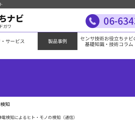
ト
ちナビ
06-634
ヨドガワ
センサ技術お役立ちナビ
術・サービス
製品事例
基礎知識・技術コラム
席検知
静電検知によるヒト・モノの検知（通信）