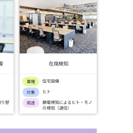
膜
在席検知
住宅設備
業種
ヒト
対象
切り替
静電検知によるヒト・モノ
用途
の検知（通信）