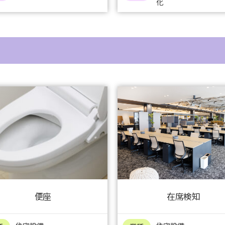
化
便座
在席検知